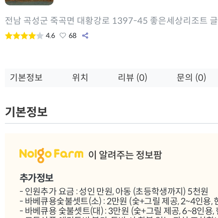
전남 곡성군 죽곡면 대황강로 1397-45 좋은세상리조트 
4.6
68
기본정보
위치
리뷰 (0)
문의 (0)
기본정보
이 알려주는 정보팜
추가정보
- 인원추가 요금 : 성인 만원, 아동 (초등학생까지) 5천원
- 바베큐용숯불셋트(소) : 2만원 (숯+그릴 제공, 2~4인용,
- 바베큐용 숯불셋트(대) : 3만원 (숯+그릴 제공, 6~8인용,