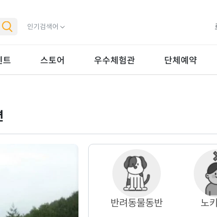
인기검색어
벤트
스토어
우수체험관
단체예약
션
반려동물동반
노