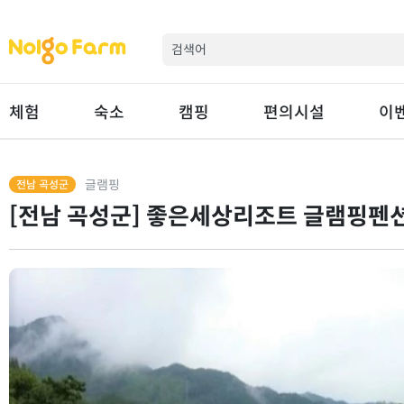
체험
숙소
캠핑
편의시설
이
글램핑
전남 곡성군
[전남 곡성군] 좋은세상리조트 글램핑펜