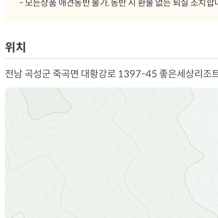
- 모든상품 애견동반 불가, 동반 시 환불 없는 퇴실 조치합
위치
전남 곡성군 죽곡면 대황강로 1397-45 좋은세상리조