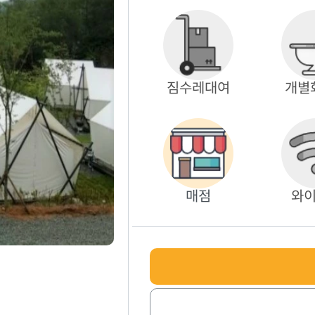
짐수레대여
개별
매점
와