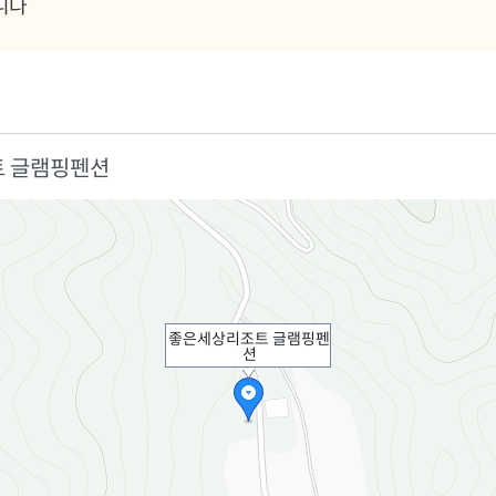
니다
트 글램핑펜션
좋은세상리조트 글램핑펜
션