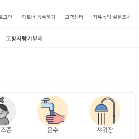
로그인
파트너 등록하기
고객센터
치유농업 설문조사
고향사랑기부제
키즈존
온수
샤워장