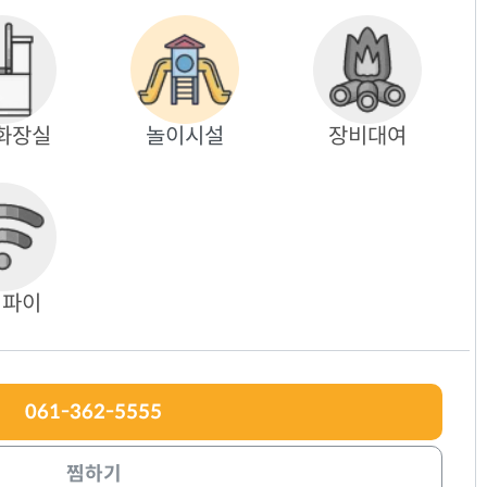
화장실
놀이시설
장비대여
이파이
061-362-5555
찜하기