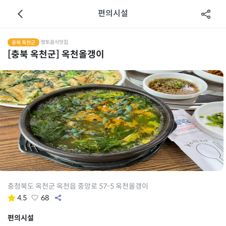
편의시설
향토음식맛집
충북 옥천군
[충북 옥천군] 옥천올갱이
충청북도 옥천군 옥천읍 중앙로 57-5 옥천올갱이
4.5
68
편의시설