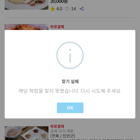
20,000원
4.0
14
바로결제
공예-요리 체험
[인천 / 강화군]
달빛 섬김치꾸러미 체험
45,000원
50%
90,000
0.0
0
바로결제
찾기 실패
공예-요리 체험
[경남 / 의령군]
해당 체험을 찾지 못했습니다. 다시 시도해 주세요.
[덕실감빛] 감말랭이 쿠킹클래스 3종 세트
Not valid!
!
40,000원
OK
5.0
32
바로결제
공예-요리 체험
[전북 / 진안군]