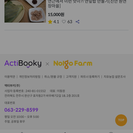
연근에서 이런 맛이?! 연잎밥 만들기[진안 원연
장마을]
15,000원
4.1
63
이용약관
개인정보처리방침
취소/환불 규정
고객지원
파트너 등록하기
치유농업 설문조사
액티부키(주)
사업자 등록번호 : 240-81-01552
대표 : 이동원
전라북도 전주시 완산구 효자동2가 바우배기2길 18, 2층 201호
대표번호
063-229-8599
평일 오전 10:00 ~ 오후 5:00
TOP
주말, 공휴일 휴무