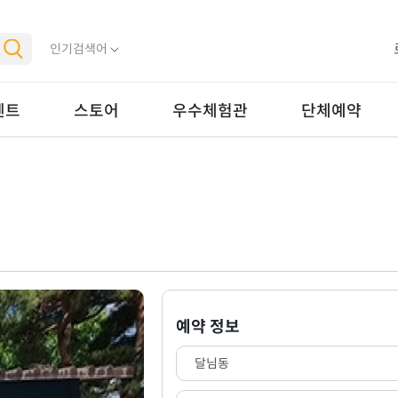
인기검색어
벤트
스토어
우수체험관
단체예약
예약 정보
달님동