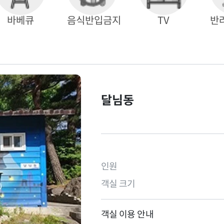
바베큐
음식반입금지
TV
반
달님동
인원
객실 크기
객실 이용 안내