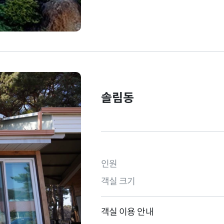
솔림동
인원
객실 크기
객실 이용 안내