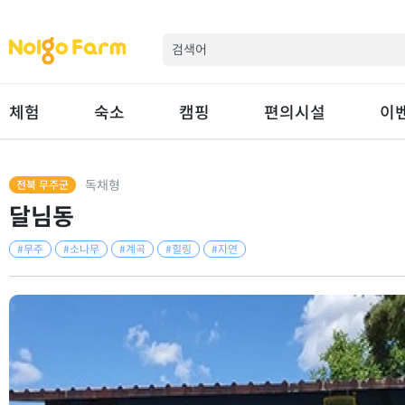
체험
숙소
캠핑
편의시설
이
독채형
전북 무주군
달님동
#무주
#소나무
#계곡
#힐링
#자연