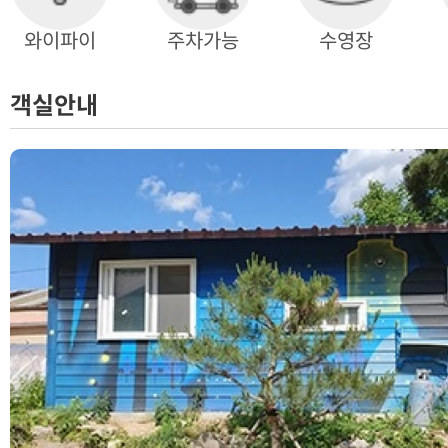
와이파이
주차가능
수영장
객실안내