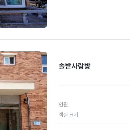
솔밭사랑방
인원
객실 크기