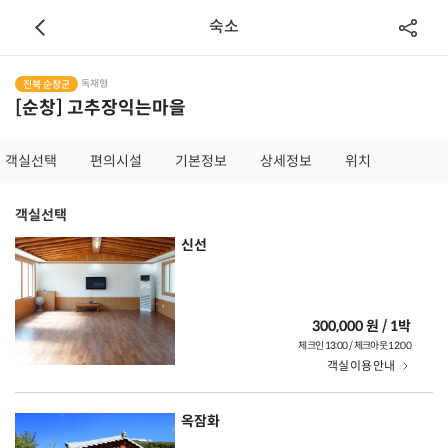
숙소
독채형
전북 순창군
[순창] 고추장익는마을
객실선택
편의시설
기본정보
상세정보
위치
객실선택
신선
300,000 원 / 1박
체크인 13:00 / 체크아웃 12:00
객실 이용 안내
옥잠화