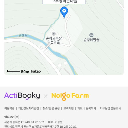
고추장익는마을
50m
이용약관
개인정보처리방침
취소/환불 규정
고객지원
파트너 등록하기
치유농업 설문조사
액티부키(주)
사업자 등록번호 : 240-81-01552
대표 : 이동원
전라북도 전주시 완산구 효자동2가 바우배기2길 18, 2층 201호